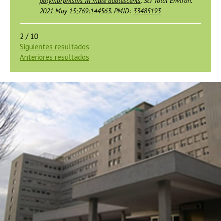
polymorphisms in male adolescents
. Sci Total Environ.
2021 May 15;769:144563. PMID:
33485193
2 / 10
Siguientes resultados
Anteriores resultados