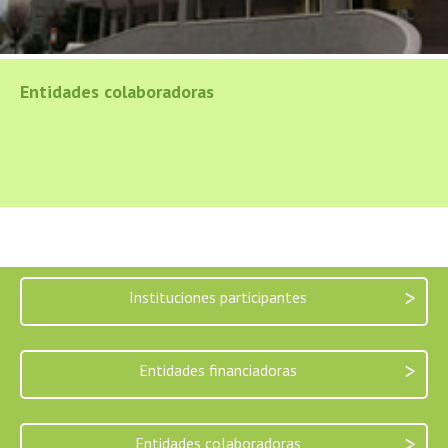
Entidades colaboradoras
>
Instituciones participantes
>
Entidades financiadoras
>
Entidades colaboradoras