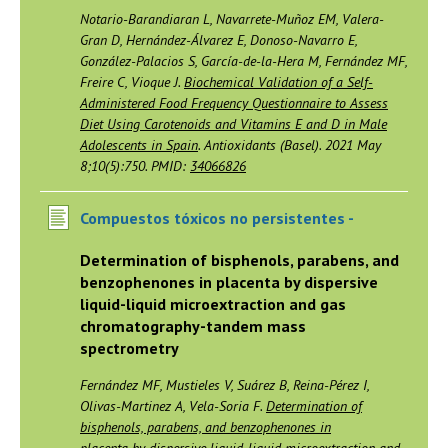
Notario-Barandiaran L, Navarrete-Muñoz EM, Valera-
Gran D, Hernández-Álvarez E, Donoso-Navarro E,
González-Palacios S, García-de-la-Hera M, Fernández MF,
Freire C, Vioque J.
Biochemical Validation of a Self-
Administered Food Frequency Questionnaire to Assess
Diet Using Carotenoids and Vitamins E and D in Male
Adolescents in Spain
. Antioxidants (Basel). 2021 May
8;10(5):750. PMID:
34066826
Compuestos tóxicos no persistentes -
Determination of bisphenols, parabens, and
benzophenones in placenta by dispersive
liquid-liquid microextraction and gas
chromatography-tandem mass
spectrometry
Fernández MF, Mustieles V, Suárez B, Reina-Pérez I,
Olivas-Martinez A, Vela-Soria F.
Determination of
bisphenols, parabens, and benzophenones in