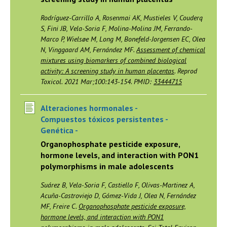
Rodríguez-Carrillo A, Rosenmai AK, Mustieles V, Couderq
S, Fini JB, Vela-Soria F, Molina-Molina JM, Ferrando-
Marco P, Wielsøe M, Long M, Bonefeld-Jorgensen EC, Olea
N, Vinggaard AM, Fernández MF.
Assessment of chemical
mixtures using biomarkers of combined biological
activity: A screening study in human placentas
. Reprod
Toxicol. 2021 Mar;100:143-154. PMID:
33444715
Alteraciones hormonales -
Compuestos tóxicos persistentes -
Genética -
Organophosphate pesticide exposure,
hormone levels, and interaction with PON1
polymorphisms in male adolescents
Suárez B, Vela-Soria F, Castiello F, Olivas-Martinez A,
Acuña-Castroviejo D, Gómez-Vida J, Olea N, Fernández
MF, Freire C.
Organophosphate pesticide exposure,
hormone levels, and interaction with PON1