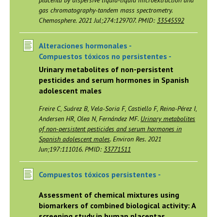
placenta by dispersive liquid-liquid microextraction and
gas chromatography-tandem mass spectrometry.
Chemosphere. 2021 Jul;274:129707. PMID:
33545592
Alteraciones hormonales -
Compuestos tóxicos no persistentes -
Urinary metabolites of non-persistent
pesticides and serum hormones in Spanish
adolescent males
Freire C, Suárez B, Vela-Soria F, Castiello F, Reina-Pérez I,
Andersen HR, Olea N, Fernández MF.
Urinary metabolites
of non-persistent pesticides and serum hormones in
Spanish adolescent males
. Environ Res. 2021
Jun;197:111016. PMID:
33771511
Compuestos tóxicos persistentes -
Assessment of chemical mixtures using
biomarkers of combined biological activity: A
screening study in human placentas