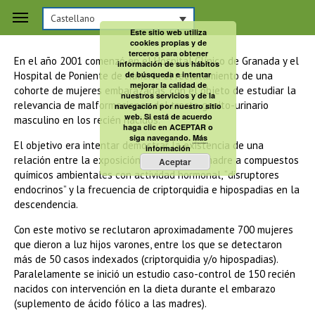
Castellano
Granada
Este sitio web utiliza
cookies propias y de
terceros para obtener
En el año 2001 comenzó en el Hospital Clínico de Granada y el
información de sus hábitos
Hospital de Poniente de Almería el reclutamiento de una
de búsqueda e intentar
mejorar la calidad de
cohorte de mujeres embarazadas, con el objeto de estudiar la
nuestros servicios y de la
relevancia de malformaciones del tracto genito-urinario
navegación por nuestro sitio
web. Si está de acuerdo
masculino en los recién nacidos.
haga clic en ACEPTAR o
siga navegando.
Más
El objetivo era intentar demostrar la existencia de una
información
relación entre la exposición crónica de la madre a compuestos
Aceptar
químicos ambientales con actividad hormonal, “disruptores
endocrinos” y la frecuencia de criptorquidia e hipospadias en la
descendencia.
Con este motivo se reclutaron aproximadamente 700 mujeres
que dieron a luz hijos varones, entre los que se detectaron
más de 50 casos indexados (criptorquidia y/o hipospadias).
Paralelamente se inició un estudio caso-control de 150 recién
nacidos con intervención en la dieta durante el embarazo
(suplemento de ácido fólico a las madres).