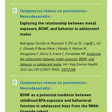
Compuestos tóxicos no persistentes -
Neurodesarrollo -
Exploring the relationship between metal
exposure, BDNF, and behavior in adolescent
males
Rodríguez-Carrillo A, Mustieles V, D’Cruz SC, Legoff L, Gil
F, Olmedo P, Reina-Pérez I, Mundo A, Molina M,
Smagulova F, David A, Freire C, Fernández MF.
Exploring
the relationship between metal exposure, BDNF, and
behavior in adolescent males
. Int J Hyg Environ Health.
2022 Jan;239:113877. PMID:
34757248
Compuestos tóxicos no persistentes -
Neurodesarrollo -
BDNF as a potential mediator between
childhood BPA exposure and behavioral
function in adolescent boys from the INMA-
Granada cohort