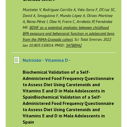
Mustieles V, Rodríguez-Carrillo A, Vela-Soria F, D’Cruz SC,
David A, Smagulova F, Mundo-López A, Olivas-Martínez
A, Reina-Pérez I, Olea N, Freire C, Arrebola JP, Fernández
MF.
BDNF as a potential mediator between childhood
BPA exposure and behavioral function in adolescent boys
from the INMA-Granada cohort
. Sci Total Environ. 2022
Jan 10;803:150014. PMID:
34788942
Nutrición -
Vitamina D -
Biochemical Validation of a Self-
Administered Food Frequency Questionnaire
to Assess Diet Using Carotenoids and
Vitamins E and D in Male Adolescents in
SpainBiochemical Validation of a Self-
Administered Food Frequency Questionnaire
to Assess Diet Using Carotenoids and
Vitamins E and D in Male Adolescents in
Spain