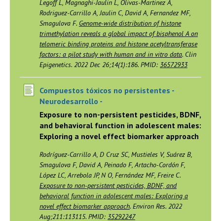
Legoff L, Magnaghi-Jaulin L, Olivas-Martinez A,
Rodriguez-Carrillo A, Jaulin C, David A, Fernandez MF,
Smagulova F.
Genome-wide distribution of histone
trimethylation reveals a global impact of bisphenol A on
telomeric binding proteins and histone acetyltransferase
factors: a pilot study with human and in vitro data
. Clin
Epigenetics. 2022 Dec 26;14(1):186. PMID:
36572933
Compuestos tóxicos no persistentes -
Neurodesarrollo -
Exposure to non-persistent pesticides, BDNF,
and behavioral function in adolescent males:
Exploring a novel effect biomarker approach
Rodríguez-Carrillo A, D Cruz SC, Mustieles V, Suárez B,
Smagulova F, David A, Peinado F, Artacho-Cordón F,
López LC, Arrebola JP, N O, Fernández MF, Freire C.
Exposure to non-persistent pesticides, BDNF, and
behavioral function in adolescent males: Exploring a
novel effect biomarker approach
. Environ Res. 2022
Aug;211:113115. PMID:
35292247