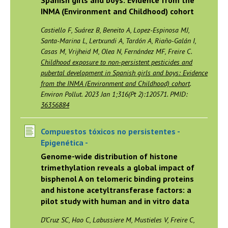
Spanish girls and boys: Evidence from the
INMA (Environment and Childhood) cohort
Castiello F, Suárez B, Beneito A, Lopez-Espinosa MJ,
Santa-Marina L, Lertxundi A, Tardón A, Riaño-Galán I,
Casas M, Vrijheid M, Olea N, Fernández MF, Freire C.
Childhood exposure to non-persistent pesticides and
pubertal development in Spanish girls and boys: Evidence
from the INMA (Environment and Childhood) cohort
.
Environ Pollut. 2023 Jan 1;316(Pt 2):120571. PMID:
36356884
Compuestos tóxicos no persistentes -
Epigenética -
Genome-wide distribution of histone
trimethylation reveals a global impact of
bisphenol A on telomeric binding proteins
and histone acetyltransferase factors: a
pilot study with human and in vitro data
D’Cruz SC, Hao C, Labussiere M, Mustieles V, Freire C,