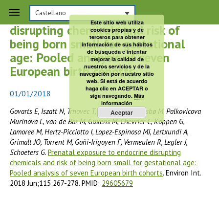
Prenatal exposure to endocrine
Castellano
Este sitio web utiliza
disrupting chemicals and risk of
cookies propias y de
terceros para obtener
being born small for gestational
información de sus hábitos
de búsqueda e intentar
age: Pooled analysis of seven
mejorar la calidad de
nuestros servicios y de la
European birth cohorts
navegación por nuestro sitio
web. Si está de acuerdo
haga clic en ACEPTAR o
01/01/2018
siga navegando.
Más
información
Govarts E, Iszatt N, Trnovec T, de Cock M, Eggesbø M, Palkovicova
Aceptar
Murinova L, van de Bor M, Guxens M, Chevrier C, Koppen G,
Lamoree M, Hertz-Picciotto I, Lopez-Espinosa MJ, Lertxundi A,
Grimalt JO, Torrent M, Goñi-Irigoyen F, Vermeulen R, Legler J,
Schoeters G
.
Prenatal exposure to endocrine disrupting
chemicals and risk of being born small for gestational age:
Pooled analysis of seven European birth cohorts
. Environ Int.
2018 Jun;115:267-278. PMID:
29605679