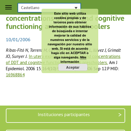
In utero exposure to background
Castellano
Este sitio web utiliza
concentrations of DDT and cognitive
cookies propias y de
terceros para obtener
functioning among preschoolers
información de sus hábitos
de búsqueda e intentar
mejorar la calidad de
10/01/2006
nuestros servicios y de la
navegación por nuestro sitio
web. Si está de acuerdo
Ribas-Fitó N, Torrent M, Carrizo D, Muñoz-Ortiz L, Júlvez J, Grimalt
haga clic en ACEPTAR o
JO, Sunyer J.
In utero exposure to background concentrations
siga navegando.
Más
información
of DDT and cognitive functioning among preschoolers.
Am J
Aceptar
Epidemiol. 2006 15;164(10):955-62. Epub 2006 Sep 12.P MID:
16968864
>
Instituciones participantes