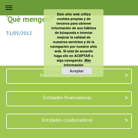
El Proyecto INMA en el documental
Este sitio web utiliza
‘Què menges?’
cookies propias y de
terceros para obtener
información de sus hábitos
31/05/2012
de búsqueda e intentar
mejorar la calidad de
nuestros servicios y de la
navegación por nuestro sitio
web. Si está de acuerdo
haga clic en ACEPTAR o
siga navegando.
Más
información
Aceptar
>
Instituciones participantes
>
Entidades financiadoras
>
Entidades colaboradoras