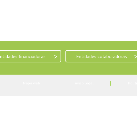
>
ntidades financiadoras
Entidades colaboradoras
Mapa web
Aviso legal
Polít