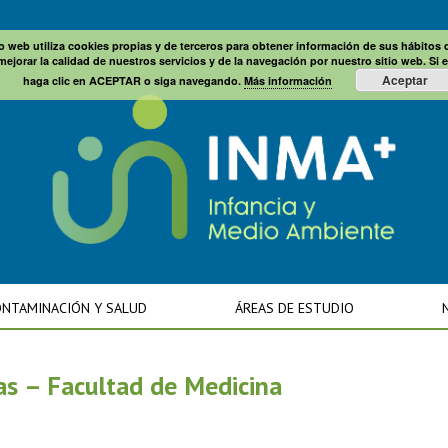
io web utiliza cookies propias y de terceros para obtener información de sus hábitos
mejorar la calidad de nuestros servicios y de la navegación por nuestro sitio web. Si 
Aceptar
haga clic en ACEPTAR o siga navegando.
Más información
NTAMINACIÓN Y SALUD
ÁREAS DE ESTUDIO
ias – Facultad de Medicina