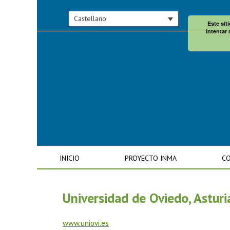
Castellano
Este sit
intentar 
INICIO
PROYECTO INMA
CO
Universidad de Oviedo, Astur
www.uniovi.es