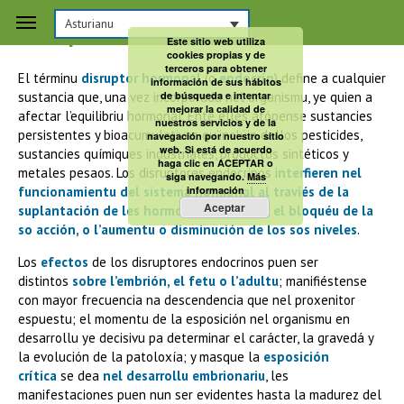
Asturianu
Disruptores hormonales
Este sitio web utiliza
cookies propias y de
terceros para obtener
El términu
disruptor hormonal
(o
endocrín
) define a cualquier
información de sus hábitos
sustancia que, una vez incorporada nel organismu, ye quien a
de búsqueda e intentar
mejorar la calidad de
afectar l’equilibriu hormonal. Ente elles atópense sustancies
nuestros servicios y de la
persistentes y bioacumulatives qu’inclúin dellos pesticides,
navegación por nuestro sitio
web. Si está de acuerdo
sustancies químiques industriales, productos sintéticos y
haga clic en ACEPTAR o
metales pesaos. Los disruptores endocrinos i
nterfieren nel
siga navegando.
Más
funcionamientu del sistema hormonal al traviés de la
información
Aceptar
suplantación de les hormones naturales, el bloquéu de la
so acción, o l’aumentu o disminución de los sos niveles
.
Los
efectos
de los disruptores endocrinos puen ser
distintos
sobre l’embrión, el fetu o l’adultu
; manifiéstense
con mayor frecuencia na descendencia que nel proxenitor
espuestu; el momentu de la esposición nel organismu en
desarrollu ye decisivu pa determinar el carácter, la gravedá y
la evolución de la patoloxía; y masque la
esposición
crítica
se dea
nel desarrollu embrionariu
, les
manifestaciones puen nun ser evidentes hasta la madurez del